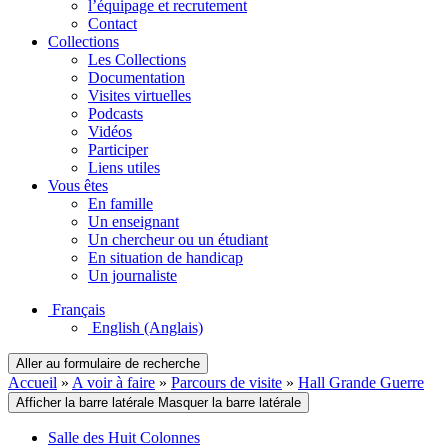
l’équipage et recrutement
Contact
Collections
Les Collections
Documentation
Visites virtuelles
Podcasts
Vidéos
Participer
Liens utiles
Vous êtes
En famille
Un enseignant
Un chercheur ou un étudiant
En situation de handicap
Un journaliste
Français
English
(Anglais)
Aller au formulaire de recherche
Accueil
»
A voir à faire
»
Parcours de visite
»
Hall Grande Guerre
Afficher la barre latérale
Masquer la barre latérale
Salle des Huit Colonnes