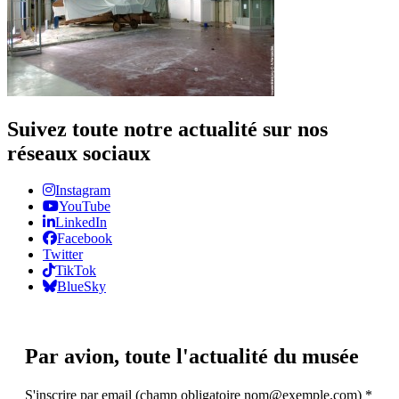
Suivez toute notre actualité sur nos
réseaux sociaux
Instagram
YouTube
LinkedIn
Facebook
Twitter
TikTok
BlueSky
Par avion,
toute l'actualité du musée
S'inscrire par email (champ obligatoire nom@exemple.com)
*