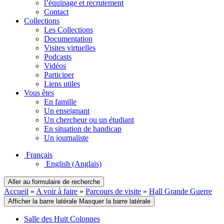
l’équipage et recrutement
Contact
Collections
Les Collections
Documentation
Visites virtuelles
Podcasts
Vidéos
Participer
Liens utiles
Vous êtes
En famille
Un enseignant
Un chercheur ou un étudiant
En situation de handicap
Un journaliste
Français
English
(Anglais)
Aller au formulaire de recherche
Accueil
»
A voir à faire
»
Parcours de visite
»
Hall Grande Guerre
Afficher la barre latérale
Masquer la barre latérale
Salle des Huit Colonnes