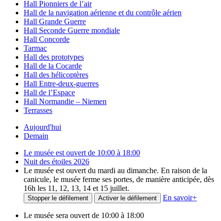
Hall Pionniers de l’air
Hall de la navigation aérienne et du contrôle aérien
Hall Grande Guerre
Hall Seconde Guerre mondiale
Hall Concorde
Tarmac
Hall des prototypes
Hall de la Cocarde
Hall des hélicoptères
Hall Entre-deux-guerres
Hall de l’Espace
Hall Normandie – Niemen
Terrasses
Aujourd'hui
Demain
Le musée est ouvert de 10:00 à 18:00
Nuit des étoiles 2026
Le musée est ouvert du mardi au dimanche. En raison de la
canicule, le musée ferme ses portes, de manière anticipée, dès
16h les 11, 12, 13, 14 et 15 juillet.
En savoir
+
Stopper le défilement
Activer le défilement
Le musée sera ouvert de 10:00 à 18:00