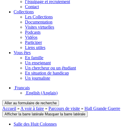
l’équipage et recrutement
Contact
Collections
Les Collections
Documentation
Visites virtuelles
Podcasts
Vidéos
Participer
Liens utiles
Vous êtes
En famille
Un enseignant
Un chercheur ou un étudiant
En situation de handicap
Un journaliste
Français
English
(Anglais)
Aller au formulaire de recherche
Accueil
»
A voir à faire
»
Parcours de visite
»
Hall Grande Guerre
Afficher la barre latérale
Masquer la barre latérale
Salle des Huit Colonnes