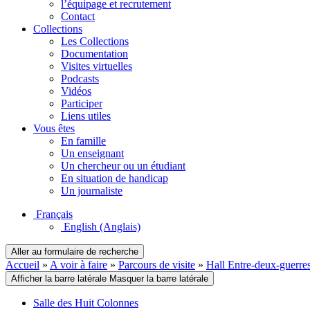
l’équipage et recrutement
Contact
Collections
Les Collections
Documentation
Visites virtuelles
Podcasts
Vidéos
Participer
Liens utiles
Vous êtes
En famille
Un enseignant
Un chercheur ou un étudiant
En situation de handicap
Un journaliste
Français
English
(Anglais)
Aller au formulaire de recherche
Accueil
»
A voir à faire
»
Parcours de visite
»
Hall Entre-deux-guerre
Afficher la barre latérale
Masquer la barre latérale
Salle des Huit Colonnes