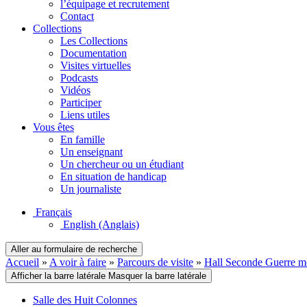
l’équipage et recrutement
Contact
Collections
Les Collections
Documentation
Visites virtuelles
Podcasts
Vidéos
Participer
Liens utiles
Vous êtes
En famille
Un enseignant
Un chercheur ou un étudiant
En situation de handicap
Un journaliste
Français
English
(Anglais)
Aller au formulaire de recherche
Accueil
»
A voir à faire
»
Parcours de visite
»
Hall Seconde Guerre m
Afficher la barre latérale
Masquer la barre latérale
Salle des Huit Colonnes