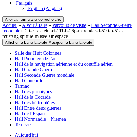
Français
English
(Anglais)
Aller au formulaire de recherche
Accueil
»
A voir à faire
»
Parcours de visite
»
Hall Seconde Guerre
mondiale
»
20-casa-heinkel-111-b-26g-marauder-d-520-p-51d-
mustang-spitfire-musee-air-espace
Afficher la barre latérale
Masquer la barre latérale
Salle des Huit Colonnes
Hall Pionniers de l’air
Hall de la navigation aérienne et du contrôle aérien
Hall Grande Guerre
Hall Seconde Guerre mondiale
Hall Concorde
Tarmac
Hall des prototypes
Hall de la Cocarde
Hall des hélicoptères
Hall Entre-deux-guerres
Hall de l’Espace
Hall Normandie – Niemen
Terrasses
Aujourd'hui