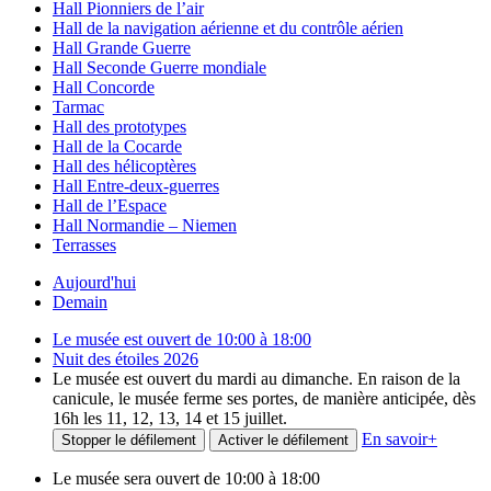
Hall Pionniers de l’air
Hall de la navigation aérienne et du contrôle aérien
Hall Grande Guerre
Hall Seconde Guerre mondiale
Hall Concorde
Tarmac
Hall des prototypes
Hall de la Cocarde
Hall des hélicoptères
Hall Entre-deux-guerres
Hall de l’Espace
Hall Normandie – Niemen
Terrasses
Aujourd'hui
Demain
Le musée est ouvert de 10:00 à 18:00
Nuit des étoiles 2026
Le musée est ouvert du mardi au dimanche. En raison de la
canicule, le musée ferme ses portes, de manière anticipée, dès
16h les 11, 12, 13, 14 et 15 juillet.
En savoir
+
Stopper le défilement
Activer le défilement
Le musée sera ouvert de 10:00 à 18:00