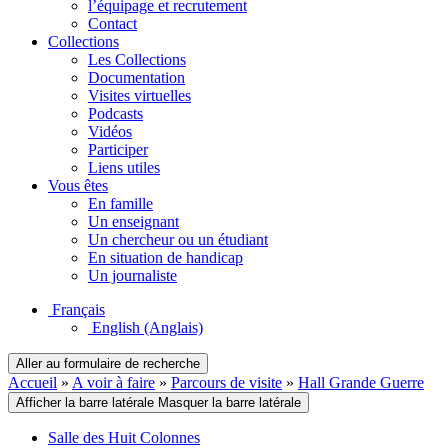
l’équipage et recrutement
Contact
Collections
Les Collections
Documentation
Visites virtuelles
Podcasts
Vidéos
Participer
Liens utiles
Vous êtes
En famille
Un enseignant
Un chercheur ou un étudiant
En situation de handicap
Un journaliste
Français
English
(Anglais)
Aller au formulaire de recherche
Accueil
»
A voir à faire
»
Parcours de visite
»
Hall Grande Guerre
Afficher la barre latérale
Masquer la barre latérale
Salle des Huit Colonnes