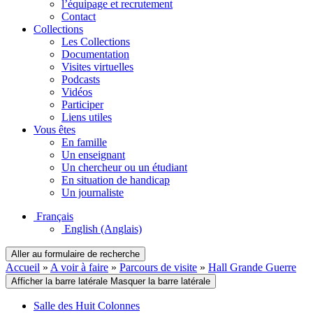
l’équipage et recrutement
Contact
Collections
Les Collections
Documentation
Visites virtuelles
Podcasts
Vidéos
Participer
Liens utiles
Vous êtes
En famille
Un enseignant
Un chercheur ou un étudiant
En situation de handicap
Un journaliste
Français
English
(Anglais)
Aller au formulaire de recherche
Accueil
»
A voir à faire
»
Parcours de visite
»
Hall Grande Guerre
Afficher la barre latérale
Masquer la barre latérale
Salle des Huit Colonnes