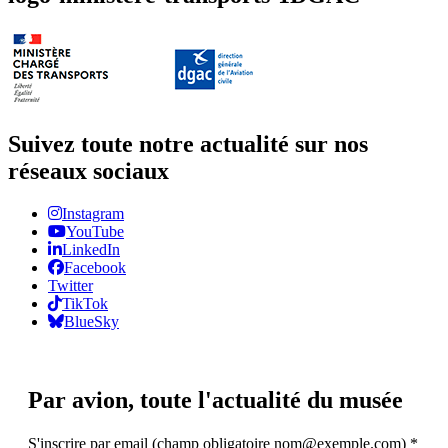
Suivez toute notre actualité sur nos
réseaux sociaux
Instagram
YouTube
LinkedIn
Facebook
Twitter
TikTok
BlueSky
Par avion,
toute l'actualité du musée
S'inscrire par email (champ obligatoire nom@exemple.com)
*