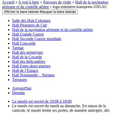
Accueil
»
A voir à faire
»
Parcours de visite
»
Hall de la navigation
aérienne et du contrôle aérien
»
logo-ministere-transports-1DGAC
Afficher la barre latérale
Masquer la barre latérale
Salle des Huit Colonnes
Hall Pionniers de l’air
Hall de la navigation aérienne et du contrôle aérien
Hall Grande Guerre
Hall Seconde Guerre mondiale
Hall Concorde
Tarmac
Hall des prototypes
Hall de la Cocarde
Hall des hélicoptères
Hall Entre-deux-guerres
Hall de l’Espace
Hall Normandie – Niemen
Terrasses
Aujourd'hui
Demain
Le musée est ouvert de 10:00 à 18:00
Le musée est ouvert du mardi au dimanche. En raison de la
canicule, le musée ferme ses portes, de manière anticipée, dès