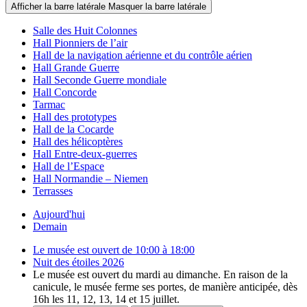
Afficher la barre latérale
Masquer la barre latérale
Salle des Huit Colonnes
Hall Pionniers de l’air
Hall de la navigation aérienne et du contrôle aérien
Hall Grande Guerre
Hall Seconde Guerre mondiale
Hall Concorde
Tarmac
Hall des prototypes
Hall de la Cocarde
Hall des hélicoptères
Hall Entre-deux-guerres
Hall de l’Espace
Hall Normandie – Niemen
Terrasses
Aujourd'hui
Demain
Le musée est ouvert de 10:00 à 18:00
Nuit des étoiles 2026
Le musée est ouvert du mardi au dimanche. En raison de la
canicule, le musée ferme ses portes, de manière anticipée, dès
16h les 11, 12, 13, 14 et 15 juillet.