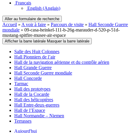
Français
English
(Anglais)
Aller au formulaire de recherche
Accueil
»
A voir à faire
»
Parcours de visite
»
Hall Seconde Guerre
mondiale
»
09-casa-heinkel-111-b-26g-marauder-d-520-p-51d-
mustang-spitfire-musee-air-espace
Afficher la barre latérale
Masquer la barre latérale
Salle des Huit Colonnes
Hall Pionniers de l’air
Hall de la navigation aérienne et du contrôle aérien
Hall Grande Guerre
Hall Seconde Guerre mondiale
Hall Concorde
Tarmac
Hall des prototypes
Hall de la Cocarde
Hall des hélicoptères
Hall Entre-deux-guerres
Hall de l’Espace
Hall Normandie – Niemen
Terrasses
Aujourd'hui