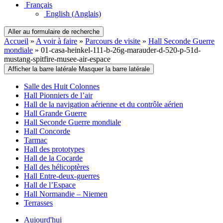
Français
English
(Anglais)
Aller au formulaire de recherche
Accueil
»
A voir à faire
»
Parcours de visite
»
Hall Seconde Guerre
mondiale
»
01-casa-heinkel-111-b-26g-marauder-d-520-p-51d-
mustang-spitfire-musee-air-espace
Afficher la barre latérale
Masquer la barre latérale
Salle des Huit Colonnes
Hall Pionniers de l’air
Hall de la navigation aérienne et du contrôle aérien
Hall Grande Guerre
Hall Seconde Guerre mondiale
Hall Concorde
Tarmac
Hall des prototypes
Hall de la Cocarde
Hall des hélicoptères
Hall Entre-deux-guerres
Hall de l’Espace
Hall Normandie – Niemen
Terrasses
Aujourd'hui