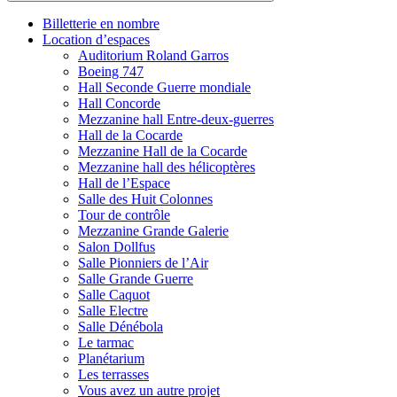
Billetterie en nombre
Location d’espaces
Auditorium Roland Garros
Boeing 747
Hall Seconde Guerre mondiale
Hall Concorde
Mezzanine hall Entre-deux-guerres
Hall de la Cocarde
Mezzanine Hall de la Cocarde
Mezzanine hall des hélicoptères
Hall de l’Espace
Salle des Huit Colonnes
Tour de contrôle
Mezzanine Grande Galerie
Salon Dollfus
Salle Pionniers de l’Air
Salle Grande Guerre
Salle Caquot
Salle Electre
Salle Dénébola
Le tarmac
Planétarium
Les terrasses
Vous avez un autre projet