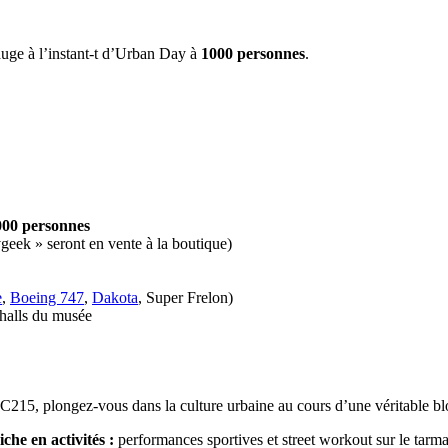
auge
à l’instant-t
d’
Urban Day
à
1000 personnes
.
000 personnes
eek » seront en vente à la boutique)
e
,
Boeing 747
,
Dakota
, Super Frelon)
 halls du musée
t C215, plongez-vous dans la culture urbaine au cours d’une véritable bl
he en activités :
performances sportives et street workout sur le tarmac