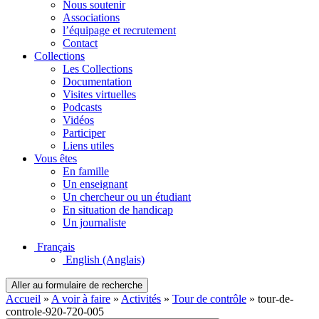
Nous soutenir
Associations
l’équipage et recrutement
Contact
Collections
Les Collections
Documentation
Visites virtuelles
Podcasts
Vidéos
Participer
Liens utiles
Vous êtes
En famille
Un enseignant
Un chercheur ou un étudiant
En situation de handicap
Un journaliste
Français
English
(Anglais)
Aller au formulaire de recherche
Accueil
»
A voir à faire
»
Activités
»
Tour de contrôle
»
tour-de-
controle-920-720-005