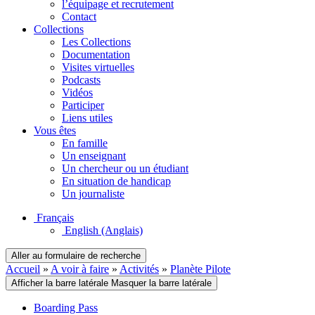
l’équipage et recrutement
Contact
Collections
Les Collections
Documentation
Visites virtuelles
Podcasts
Vidéos
Participer
Liens utiles
Vous êtes
En famille
Un enseignant
Un chercheur ou un étudiant
En situation de handicap
Un journaliste
Français
English
(Anglais)
Aller au formulaire de recherche
Accueil
»
A voir à faire
»
Activités
»
Planète Pilote
Afficher la barre latérale
Masquer la barre latérale
Boarding Pass