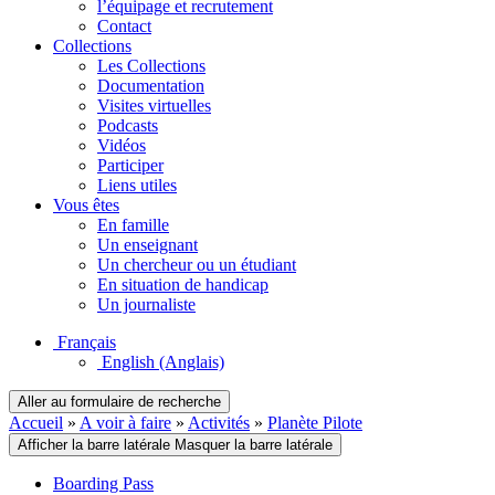
l’équipage et recrutement
Contact
Collections
Les Collections
Documentation
Visites virtuelles
Podcasts
Vidéos
Participer
Liens utiles
Vous êtes
En famille
Un enseignant
Un chercheur ou un étudiant
En situation de handicap
Un journaliste
Français
English
(Anglais)
Aller au formulaire de recherche
Accueil
»
A voir à faire
»
Activités
»
Planète Pilote
Afficher la barre latérale
Masquer la barre latérale
Boarding Pass