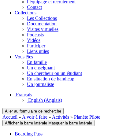
l’équipage et recrutement
Contact
Collections
Les Collections
Documentation
Visites virtuelles
Podcasts
Vidéos
Participer
Liens utiles
Vous êtes
En famille
Un enseignant
Un chercheur ou un étudiant
En situation de handicap
Un journaliste
Français
English
(Anglais)
Aller au formulaire de recherche
Accueil
»
A voir à faire
»
Activités
»
Planète Pilote
Afficher la barre latérale
Masquer la barre latérale
Boarding Pass