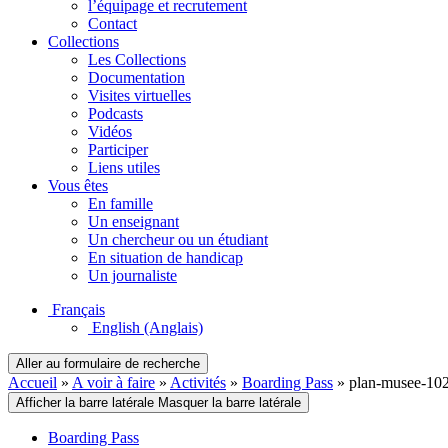
l’équipage et recrutement
Contact
Collections
Les Collections
Documentation
Visites virtuelles
Podcasts
Vidéos
Participer
Liens utiles
Vous êtes
En famille
Un enseignant
Un chercheur ou un étudiant
En situation de handicap
Un journaliste
Français
English
(Anglais)
Aller au formulaire de recherche
Accueil
»
A voir à faire
»
Activités
»
Boarding Pass
»
plan-musee-10
Afficher la barre latérale
Masquer la barre latérale
Boarding Pass