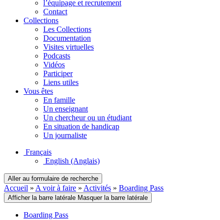
l’équipage et recrutement
Contact
Collections
Les Collections
Documentation
Visites virtuelles
Podcasts
Vidéos
Participer
Liens utiles
Vous êtes
En famille
Un enseignant
Un chercheur ou un étudiant
En situation de handicap
Un journaliste
Français
English
(Anglais)
Aller au formulaire de recherche
Accueil
»
A voir à faire
»
Activités
»
Boarding Pass
Afficher la barre latérale
Masquer la barre latérale
Boarding Pass