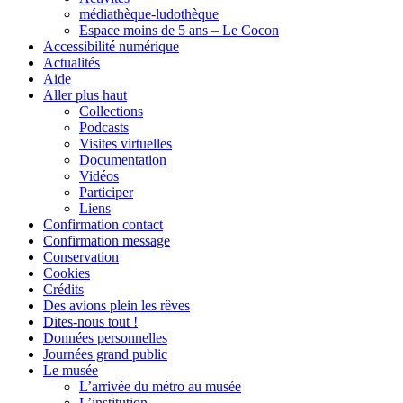
médiathèque-ludothèque
Espace moins de 5 ans – Le Cocon
Accessibilité numérique
Actualités
Aide
Aller plus haut
Collections
Podcasts
Visites virtuelles
Documentation
Vidéos
Participer
Liens
Confirmation contact
Confirmation message
Conservation
Cookies
Crédits
Des avions plein les rêves
Dites-nous tout !
Données personnelles
Journées grand public
Le musée
L’arrivée du métro au musée
L’institution