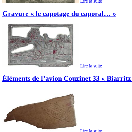
Lire la suite
Gravure « le capotage du caporal… »
Lire la suite
Éléments de l’avion Couzinet 33 « Biarri
Lire la suite