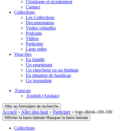
l’équipage et recrutement
Contact
Collections
Les Collections
Documentation
Visites virtuelles
Podcasts
Vidéos
Participer
Liens utiles
Vous êtes
En famille
Un enseignant
Un chercheur ou un étudiant
En situation de handicap
Un journaliste
Français
English
(Anglais)
Aller au formulaire de recherche
Accueil
»
Aller plus haut
»
Participer
»
logo-tiktok-100-100
Afficher la barre latérale
Masquer la barre latérale
Collections