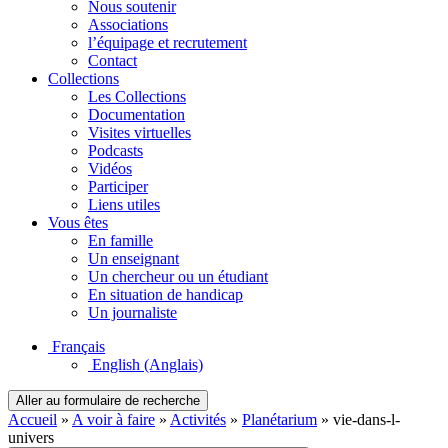
Nous soutenir
Associations
l’équipage et recrutement
Contact
Collections
Les Collections
Documentation
Visites virtuelles
Podcasts
Vidéos
Participer
Liens utiles
Vous êtes
En famille
Un enseignant
Un chercheur ou un étudiant
En situation de handicap
Un journaliste
Français
English
(Anglais)
Aller au formulaire de recherche
Accueil
»
A voir à faire
»
Activités
»
Planétarium
»
vie-dans-l-
univers