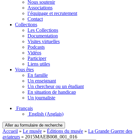
Nous soutenir
Associations
l’équipage et recrutement
Contact
Collections
Les Collections
Documentation
Visites virtuelles
Podcasts
Vidéos
Participer
Liens utiles
Vous êtes
En famille
Un enseignant
Un chercheur ou un étudiant
En situation de handicap
Un journaliste
Français
English
(Anglais)
Aller au formulaire de recherche
Accueil
»
Le musée
»
Éditions du musée
»
La Grande Guerre des
aviateurs
»
2015MAEB008_001_016