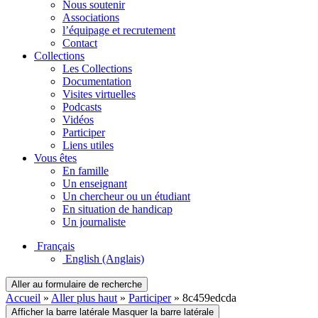
Nous soutenir
Associations
l’équipage et recrutement
Contact
Collections
Les Collections
Documentation
Visites virtuelles
Podcasts
Vidéos
Participer
Liens utiles
Vous êtes
En famille
Un enseignant
Un chercheur ou un étudiant
En situation de handicap
Un journaliste
Français
English
(Anglais)
Aller au formulaire de recherche
Accueil
»
Aller plus haut
»
Participer
»
8c459edcda
Afficher la barre latérale
Masquer la barre latérale