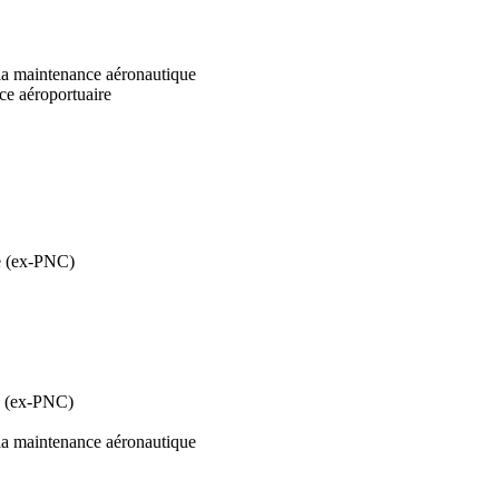
t la maintenance aéronautique
nce aéroportuaire
e (ex-PNC)
e (ex-PNC)
t la maintenance aéronautique