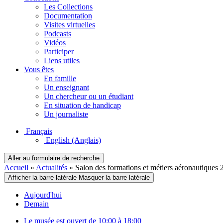
Les Collections
Documentation
Visites virtuelles
Podcasts
Vidéos
Participer
Liens utiles
Vous êtes
En famille
Un enseignant
Un chercheur ou un étudiant
En situation de handicap
Un journaliste
Français
English
(Anglais)
Aller au formulaire de recherche
Accueil
»
Actualités
»
Salon des formations et métiers aéronautiques
Afficher la barre latérale
Masquer la barre latérale
Aujourd'hui
Demain
Le musée est ouvert de 10:00 à 18:00