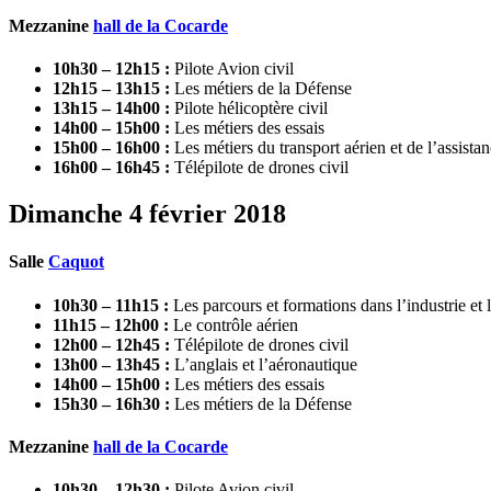
Mezzanine
hall de la Cocarde
10h30 – 12h15 :
Pilote Avion civil
12h15 – 13h15 :
Les métiers de la Défense
13h15 – 14h00 :
Pilote hélicoptère civil
14h00 – 15h00 :
Les métiers des essais
15h00 – 16h00 :
Les métiers du transport aérien et de l’assista
16h00 – 16h45 :
Télépilote de drones civil
Dimanche 4 février 2018
Salle
Caquot
10h30 – 11h15 :
Les parcours et formations dans l’industrie et
11h15 – 12h00 :
Le contrôle aérien
12h00 – 12h45 :
Télépilote de drones civil
13h00 – 13h45 :
L’anglais et l’aéronautique
14h00 – 15h00 :
Les métiers des essais
15h30 – 16h30 :
Les métiers de la Défense
Mezzanine
hall de la Cocarde
10h30 – 12h30 :
Pilote Avion civil