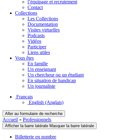
l’équipage et recrutement
Contact
Collections
Les Collections
Documentation
Visites virtuelles
Podcasts
Vidéos
Participer
Liens utiles
Vous êtes
En famille
Un enseignant
Un chercheur ou un étudiant
En situation de handicap
Un journaliste
Français
English
(Anglais)
Aller au formulaire de recherche
Accueil
»
Professionnels
Afficher la barre latérale
Masquer la barre latérale
Billetterie en nombre