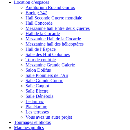
Location d’espaces
Auditorium Roland Garros
Boeing 747
Hall Seconde Guerre mondiale
Hall Concorde
Mezzanine hall Entre-deux-guerres
Hall de la Cocarde
Mezzanine Hall de la Cocarde
Mezzanine hall des hélicoptères
Hall de l’Espace
Salle des Huit Colonnes
Tour de contrôle
Mezzanine Grande Galerie
Salon Dollfus
Salle Pionniers de l’Air
Salle Grande Guerre
Salle Caquot
Salle Electre
Salle Dénébola
Le tarmac
Planétarium
Les terrasses
Vous avez un autre projet
Tournages et photos
Marchés publics