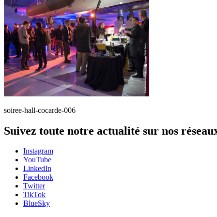
soiree-hall-cocarde-006
Suivez toute notre actualité sur nos réseau
Instagram
YouTube
LinkedIn
Facebook
Twitter
TikTok
BlueSky