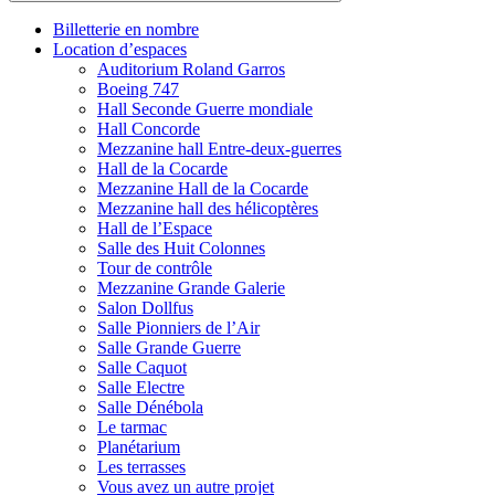
Billetterie en nombre
Location d’espaces
Auditorium Roland Garros
Boeing 747
Hall Seconde Guerre mondiale
Hall Concorde
Mezzanine hall Entre-deux-guerres
Hall de la Cocarde
Mezzanine Hall de la Cocarde
Mezzanine hall des hélicoptères
Hall de l’Espace
Salle des Huit Colonnes
Tour de contrôle
Mezzanine Grande Galerie
Salon Dollfus
Salle Pionniers de l’Air
Salle Grande Guerre
Salle Caquot
Salle Electre
Salle Dénébola
Le tarmac
Planétarium
Les terrasses
Vous avez un autre projet