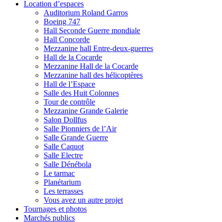
Location d’espaces
Auditorium Roland Garros
Boeing 747
Hall Seconde Guerre mondiale
Hall Concorde
Mezzanine hall Entre-deux-guerres
Hall de la Cocarde
Mezzanine Hall de la Cocarde
Mezzanine hall des hélicoptères
Hall de l’Espace
Salle des Huit Colonnes
Tour de contrôle
Mezzanine Grande Galerie
Salon Dollfus
Salle Pionniers de l’Air
Salle Grande Guerre
Salle Caquot
Salle Electre
Salle Dénébola
Le tarmac
Planétarium
Les terrasses
Vous avez un autre projet
Tournages et photos
Marchés publics