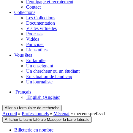
l’équipage et recrutement
Contact
Collections
Les Collections
Documentation
Visites virtuelles
Podcasts
Vidéos
Participer
Liens utiles
Vous êtes
En famille
Un enseignant
Un chercheur ou un étudiant
En situation de handicap
Un journaliste
Français
English
(Anglais)
Aller au formulaire de recherche
Accueil
»
Professionnels
»
Mécénat
»
mecene-pref-ssd
Afficher la barre latérale
Masquer la barre latérale
Billetterie en nombre