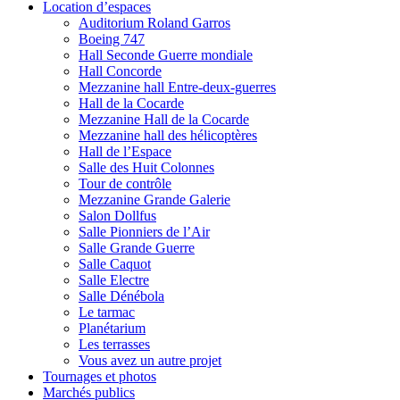
Location d’espaces
Auditorium Roland Garros
Boeing 747
Hall Seconde Guerre mondiale
Hall Concorde
Mezzanine hall Entre-deux-guerres
Hall de la Cocarde
Mezzanine Hall de la Cocarde
Mezzanine hall des hélicoptères
Hall de l’Espace
Salle des Huit Colonnes
Tour de contrôle
Mezzanine Grande Galerie
Salon Dollfus
Salle Pionniers de l’Air
Salle Grande Guerre
Salle Caquot
Salle Electre
Salle Dénébola
Le tarmac
Planétarium
Les terrasses
Vous avez un autre projet
Tournages et photos
Marchés publics