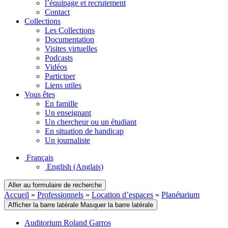
l’équipage et recrutement
Contact
Collections
Les Collections
Documentation
Visites virtuelles
Podcasts
Vidéos
Participer
Liens utiles
Vous êtes
En famille
Un enseignant
Un chercheur ou un étudiant
En situation de handicap
Un journaliste
Français
English
(Anglais)
Aller au formulaire de recherche
Accueil
»
Professionnels
»
Location d’espaces
»
Planétarium
Afficher la barre latérale
Masquer la barre latérale
Auditorium Roland Garros