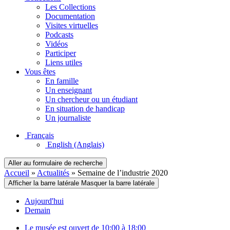
Les Collections
Documentation
Visites virtuelles
Podcasts
Vidéos
Participer
Liens utiles
Vous êtes
En famille
Un enseignant
Un chercheur ou un étudiant
En situation de handicap
Un journaliste
Français
English
(Anglais)
Aller au formulaire de recherche
Accueil
»
Actualités
»
Semaine de l’industrie 2020
Afficher la barre latérale
Masquer la barre latérale
Aujourd'hui
Demain
Le musée est ouvert de 10:00 à 18:00