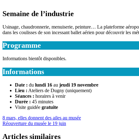
Semaine de l’industrie
Usinage, chaudronnerie, menuiserie, peinture… La plateforme aéropor
dans les coulisses de son incessant ballet aérien pour découvrir les mé
Programme
Informations bientôt disponibles.
Informations
Date :
du
lundi 16
au
jeudi 19 novembre
Lieu :
Ateliers de Dugny (uniquement)
Séances :
horaires à venir
Durée :
45 minutes
Visite guidée
gratuite
8 mars, elles donnent des ailes au musée
Réouverture du musée le 19 juin
Articles similaires