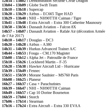
12h54 – 13h02 :
Démonstration Sécurité Civile Dragon
13h04 – 13h09 :
Globe Swift Team
13h10 – 13h18 :
Supercap
13h20 – 13h29 :
Airbus – EC665 Tigre HAD
13h29 – 13h40 :
NHI – NH90TTH Caiman / Tigre
13h41 – 13h48 :
Extra Aircraft – Extra 300 Catherine Maunoury
13h50 – 13h56 :
Dassault Aviation – Falcon 8X
14h57 – 14h07 :
Dassault Aviation – Rafale Air (décoration Armée
de l’Air 2017)
14h10 – 14h17 :
Douglas – DC3
14h20 – 14h28 :
Airbus – A380
14h31 – 14h39 :
Hurkus Advanced Trainer A/C
14h44 – 14h53 :
Fouga – CM.170 Magister
15h00 – 15h12 :
Alpha Jet – Patrouille de France
15h18 – 15h26 :
Lockheed Martin – F-35
15h28 – 15h38 :
Hawker Aircraft Ltd – Hurricane
15h39 – 15h49 :
Fennec
15h51 – 15h59 :
Morane Saulnier – MS760 Paris
16h08 – 16h25 :
Planeur
16h27 – 16h37 :
Casa + Parachutistes
16h39 – 16h47 :
NHI – NH90TTH Caiman
16h49 – 16h57 :
Cap 10 Dorine Bourneton
16h59 – 17h04 :
Storch
17h06 – 17h14 :
Stearman
17h16 – 17h24 :
Extra Aircraft – Extra 330 EVAA