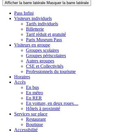
Afficher la barre latérale
Masquer la barre latérale
Pass Infini
Visiteurs individuels
Tarifs individuels
Billetterie
Tarif réduit et gratuité
Paris Museum Pass
Visiteurs en groupe
Groupes scolaires
Groupes périscolaires
Autres groupes
CSE et Collectivités
Professionnels du tourisme
Horaires
Accès
En bus
En métro
En RER
En voiture, en deux roues…
Hôtels à proximité
Services sur place
Restaurant
Boutique
Accessibilité