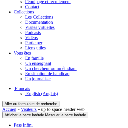
l’équipage et recrutement
Contact
Collections
Les Collections
Documentation
Visites virtuelles
Podcasts
Vidéos
Participer
Liens utiles
Vous êtes
En famille
Un enseignant
Un chercheur ou un étudiant
En situation de handicap
Un journaliste
Français
English
(Anglais)
Aller au formulaire de recherche
Accueil
»
Visiteurs
»
up-to-space-header-web
Afficher la barre latérale
Masquer la barre latérale
Pass Infini