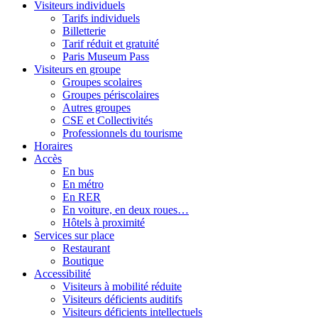
Visiteurs individuels
Tarifs individuels
Billetterie
Tarif réduit et gratuité
Paris Museum Pass
Visiteurs en groupe
Groupes scolaires
Groupes périscolaires
Autres groupes
CSE et Collectivités
Professionnels du tourisme
Horaires
Accès
En bus
En métro
En RER
En voiture, en deux roues…
Hôtels à proximité
Services sur place
Restaurant
Boutique
Accessibilité
Visiteurs à mobilité réduite
Visiteurs déficients auditifs
Visiteurs déficients intellectuels