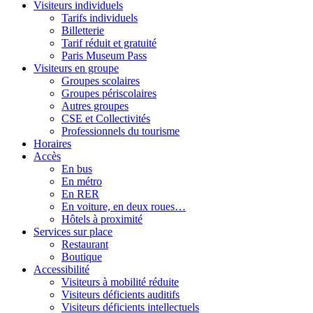
Visiteurs individuels
Tarifs individuels
Billetterie
Tarif réduit et gratuité
Paris Museum Pass
Visiteurs en groupe
Groupes scolaires
Groupes périscolaires
Autres groupes
CSE et Collectivités
Professionnels du tourisme
Horaires
Accès
En bus
En métro
En RER
En voiture, en deux roues…
Hôtels à proximité
Services sur place
Restaurant
Boutique
Accessibilité
Visiteurs à mobilité réduite
Visiteurs déficients auditifs
Visiteurs déficients intellectuels