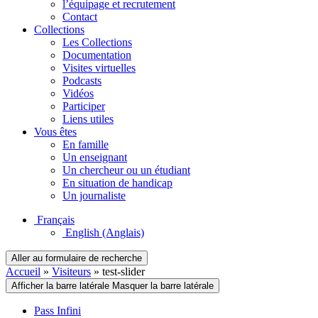
l’équipage et recrutement
Contact
Collections
Les Collections
Documentation
Visites virtuelles
Podcasts
Vidéos
Participer
Liens utiles
Vous êtes
En famille
Un enseignant
Un chercheur ou un étudiant
En situation de handicap
Un journaliste
Français
English
(Anglais)
Aller au formulaire de recherche
Accueil
»
Visiteurs
»
test-slider
Afficher la barre latérale
Masquer la barre latérale
Pass Infini