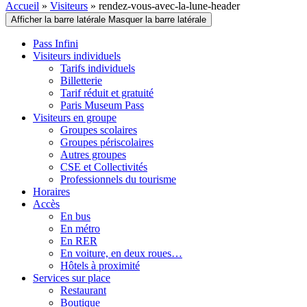
Accueil
»
Visiteurs
»
rendez-vous-avec-la-lune-header
Afficher la barre latérale
Masquer la barre latérale
Pass Infini
Visiteurs individuels
Tarifs individuels
Billetterie
Tarif réduit et gratuité
Paris Museum Pass
Visiteurs en groupe
Groupes scolaires
Groupes périscolaires
Autres groupes
CSE et Collectivités
Professionnels du tourisme
Horaires
Accès
En bus
En métro
En RER
En voiture, en deux roues…
Hôtels à proximité
Services sur place
Restaurant
Boutique