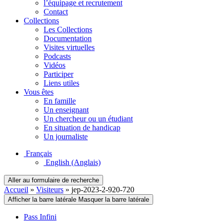
l’équipage et recrutement
Contact
Collections
Les Collections
Documentation
Visites virtuelles
Podcasts
Vidéos
Participer
Liens utiles
Vous êtes
En famille
Un enseignant
Un chercheur ou un étudiant
En situation de handicap
Un journaliste
Français
English
(Anglais)
Aller au formulaire de recherche
Accueil
»
Visiteurs
»
jep-2023-2-920-720
Afficher la barre latérale
Masquer la barre latérale
Pass Infini