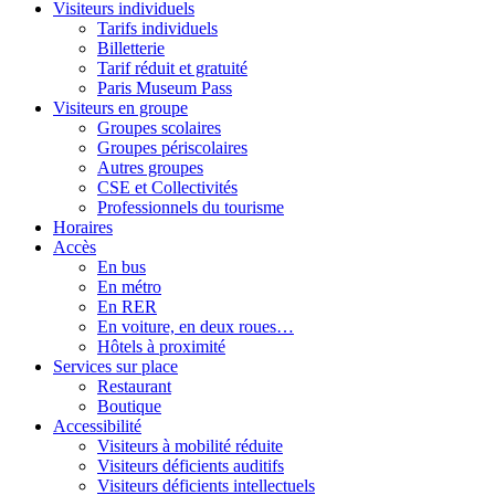
Visiteurs individuels
Tarifs individuels
Billetterie
Tarif réduit et gratuité
Paris Museum Pass
Visiteurs en groupe
Groupes scolaires
Groupes périscolaires
Autres groupes
CSE et Collectivités
Professionnels du tourisme
Horaires
Accès
En bus
En métro
En RER
En voiture, en deux roues…
Hôtels à proximité
Services sur place
Restaurant
Boutique
Accessibilité
Visiteurs à mobilité réduite
Visiteurs déficients auditifs
Visiteurs déficients intellectuels