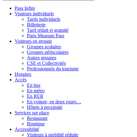
Pass Infini
Visiteurs individuels
Tarifs individuels
Billetterie
Tarif réduit et gratuité
Paris Museum Pass
Visiteurs en groupe
Groupes scolaires
Groupes périscolaires
Autres groupes
CSE et Collectivités
Professionnels du tourisme
Horaires
Accès
En bus
En métro
En RER
En voiture, en deux roues…
Hôtels à proximité
Services sur place
Restaurant
Boutique
Accessibilité
Visiteurs à mobilité réduite