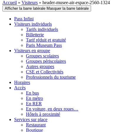
Accueil
»
Visiteurs
»
header-musee-air-espace-2560-1324
Afficher la barre latérale
Masquer la barre latérale
Pass Infini
Visiteurs individuels
Tarifs individuels
Billetterie
Tarif réduit et gratuité
Paris Museum Pass
Visiteurs en groupe
Groupes scolaires
Groupes périscolaires
Autres groupes
CSE et Collectivités
Professionnels du tourisme
Horaires
Accès
En bus
En métro
En RER
En voiture, en deux roues…
Hôtels à proximité
Services sur place
Restaurant
Boutique