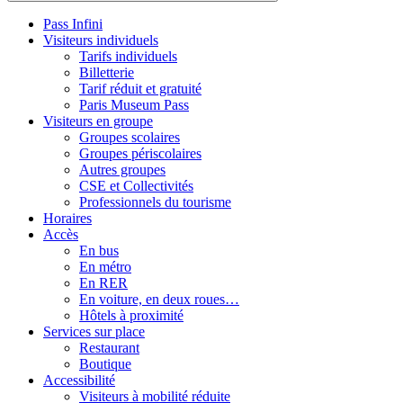
Pass Infini
Visiteurs individuels
Tarifs individuels
Billetterie
Tarif réduit et gratuité
Paris Museum Pass
Visiteurs en groupe
Groupes scolaires
Groupes périscolaires
Autres groupes
CSE et Collectivités
Professionnels du tourisme
Horaires
Accès
En bus
En métro
En RER
En voiture, en deux roues…
Hôtels à proximité
Services sur place
Restaurant
Boutique
Accessibilité
Visiteurs à mobilité réduite