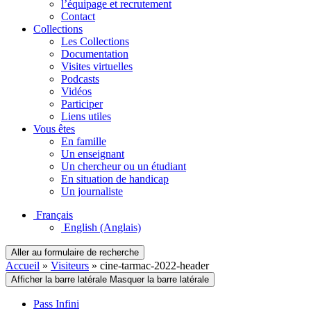
l’équipage et recrutement
Contact
Collections
Les Collections
Documentation
Visites virtuelles
Podcasts
Vidéos
Participer
Liens utiles
Vous êtes
En famille
Un enseignant
Un chercheur ou un étudiant
En situation de handicap
Un journaliste
Français
English
(Anglais)
Aller au formulaire de recherche
Accueil
»
Visiteurs
»
cine-tarmac-2022-header
Afficher la barre latérale
Masquer la barre latérale
Pass Infini