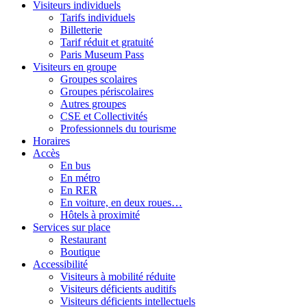
Visiteurs individuels
Tarifs individuels
Billetterie
Tarif réduit et gratuité
Paris Museum Pass
Visiteurs en groupe
Groupes scolaires
Groupes périscolaires
Autres groupes
CSE et Collectivités
Professionnels du tourisme
Horaires
Accès
En bus
En métro
En RER
En voiture, en deux roues…
Hôtels à proximité
Services sur place
Restaurant
Boutique
Accessibilité
Visiteurs à mobilité réduite
Visiteurs déficients auditifs
Visiteurs déficients intellectuels