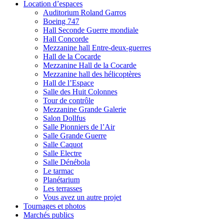
Location d’espaces
Auditorium Roland Garros
Boeing 747
Hall Seconde Guerre mondiale
Hall Concorde
Mezzanine hall Entre-deux-guerres
Hall de la Cocarde
Mezzanine Hall de la Cocarde
Mezzanine hall des hélicoptères
Hall de l’Espace
Salle des Huit Colonnes
Tour de contrôle
Mezzanine Grande Galerie
Salon Dollfus
Salle Pionniers de l’Air
Salle Grande Guerre
Salle Caquot
Salle Electre
Salle Dénébola
Le tarmac
Planétarium
Les terrasses
Vous avez un autre projet
Tournages et photos
Marchés publics