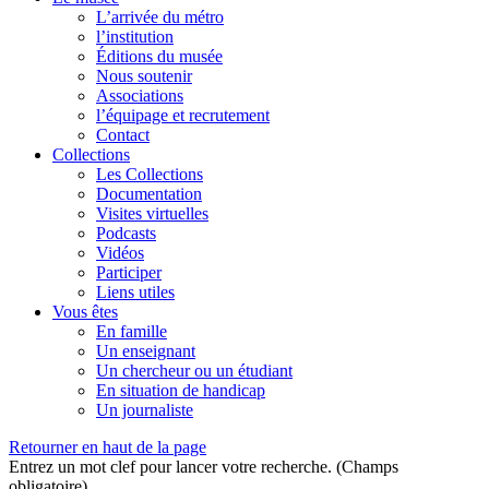
L’arrivée du métro
l’institution
Éditions du musée
Nous soutenir
Associations
l’équipage et recrutement
Contact
Collections
Les Collections
Documentation
Visites virtuelles
Podcasts
Vidéos
Participer
Liens utiles
Vous êtes
En famille
Un enseignant
Un chercheur ou un étudiant
En situation de handicap
Un journaliste
Retourner en haut de la page
Entrez un mot clef pour lancer votre recherche. (Champs
obligatoire)