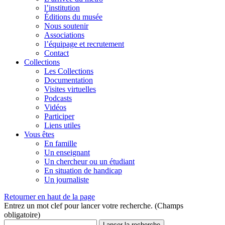
l’institution
Éditions du musée
Nous soutenir
Associations
l’équipage et recrutement
Contact
Collections
Les Collections
Documentation
Visites virtuelles
Podcasts
Vidéos
Participer
Liens utiles
Vous êtes
En famille
Un enseignant
Un chercheur ou un étudiant
En situation de handicap
Un journaliste
Retourner en haut de la page
Entrez un mot clef pour lancer votre recherche. (Champs
obligatoire)
Lancer la recherche