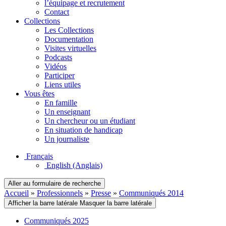
l’équipage et recrutement
Contact
Collections
Les Collections
Documentation
Visites virtuelles
Podcasts
Vidéos
Participer
Liens utiles
Vous êtes
En famille
Un enseignant
Un chercheur ou un étudiant
En situation de handicap
Un journaliste
Français
English
(Anglais)
Aller au formulaire de recherche
Accueil
»
Professionnels
»
Presse
»
Communiqués 2014
Afficher la barre latérale
Masquer la barre latérale
Communiqués 2025