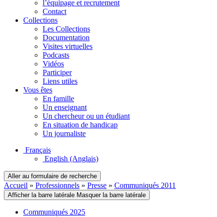
l’équipage et recrutement
Contact
Collections
Les Collections
Documentation
Visites virtuelles
Podcasts
Vidéos
Participer
Liens utiles
Vous êtes
En famille
Un enseignant
Un chercheur ou un étudiant
En situation de handicap
Un journaliste
Français
English
(Anglais)
Aller au formulaire de recherche
Accueil
»
Professionnels
»
Presse
»
Communiqués 2011
Afficher la barre latérale
Masquer la barre latérale
Communiqués 2025