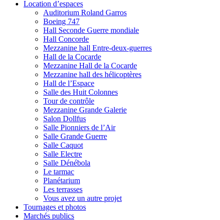
Location d’espaces
Auditorium Roland Garros
Boeing 747
Hall Seconde Guerre mondiale
Hall Concorde
Mezzanine hall Entre-deux-guerres
Hall de la Cocarde
Mezzanine Hall de la Cocarde
Mezzanine hall des hélicoptères
Hall de l’Espace
Salle des Huit Colonnes
Tour de contrôle
Mezzanine Grande Galerie
Salon Dollfus
Salle Pionniers de l’Air
Salle Grande Guerre
Salle Caquot
Salle Electre
Salle Dénébola
Le tarmac
Planétarium
Les terrasses
Vous avez un autre projet
Tournages et photos
Marchés publics