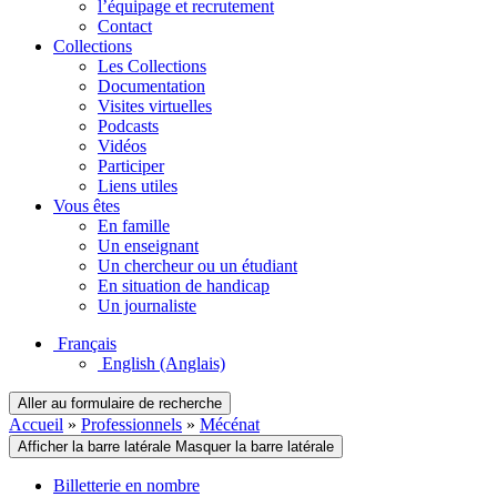
l’équipage et recrutement
Contact
Collections
Les Collections
Documentation
Visites virtuelles
Podcasts
Vidéos
Participer
Liens utiles
Vous êtes
En famille
Un enseignant
Un chercheur ou un étudiant
En situation de handicap
Un journaliste
Français
English
(Anglais)
Aller au formulaire de recherche
Accueil
»
Professionnels
»
Mécénat
Afficher la barre latérale
Masquer la barre latérale
Billetterie en nombre