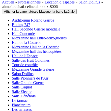
Accueil
»
Professionnels
»
Location d’espaces
»
Salon Dollfus
»
ahmed-rachati-celine-darboux-8006
Afficher la barre latérale
Masquer la barre latérale
Auditorium Roland Garros
Boeing 747
Hall Seconde Guerre mondiale
Hall Concorde
Mezzanine hall Entre-deux-guerres
Hall de la Cocarde
Mezzanine Hall de la Cocarde
Mezzanine hall des hélicoptères
Hall de l’Espace
Salle des Huit Colonnes
Tour de contrôle
Mezzanine Grande Galerie
Salon Dollfus
Salle Pionniers de l’Air
Salle Grande Guerre
Salle Caquot
Salle Electre
Salle Dénébola
Le tarmac
Planétarium
Les terrasses