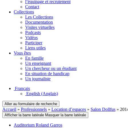
l’équipage et recrutement
Contact
Collections
Les Collections
Documentation
Visites virtuelles
Podcasts
Vidéos
Participer
Liens utiles
Vous êtes
En famille
Un enseignant
Un chercheur ou un étudiant
En situation de handicap
Un journaliste
Français
English
(Anglais)
Aller au formulaire de recherche
Accueil
»
Professionnels
»
Location d’espaces
»
Salon Dollfus
»
201
Afficher la barre latérale
Masquer la barre latérale
Auditorium Roland Garros